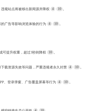
4
10
，违规站点将被移出新闻源并降权
。
4
10
容的广告等影响浏览体验的行为
。
10
成可提升权重，超过3秒则降权
。
4
10
和下载资源失效等问题，严重违规者永久封禁
。
4
10
PP、登录弹窗、广告覆盖屏幕等行为
。
4
10
，维护链接生态公平性
。