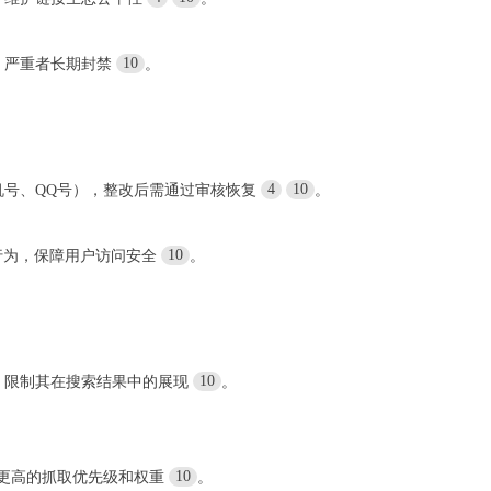
10
，严重者长期封禁
。
4
10
号、QQ号），整改后需通过审核恢复
。
10
行为，保障用户访问安全
。
10
，限制其在搜索结果中的展现
。
10
得更高的抓取优先级和权重
。