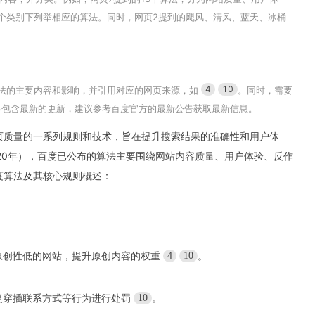
个类别下列举相应的算法。同时，网页2提到的飓风、清风、蓝天、冰桶
4
10
法的主要内容和影响，并引用对应的网页来源，如
。同时，需要
不包含最新的更新，建议参考百度官方的最新公告获取最新信息。
页质量的一系列规则和技术，旨在提升搜索结果的准确性和用户体
20年），百度已公布的算法主要围绕网站内容质量、用户体验、反作
度算法及其核心规则概述：
4
10
原创性低的网站，提升原创内容的权重
。
10
复穿插联系方式等行为进行处罚
。