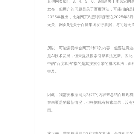
其他网页如1、3、4、5、6、8都是关于李彦宏的
发布，但用户的问题是关于百度算法，可能指的是
2025年推出，比如网页8提到李彦宏在2025年
无关。网页6是关于百度集团发行票据，与问题无
所以，可能需要综合网页2和7的内容，但要注意这
是AI技术发展，但未提及搜索引擎算法更新。因此
中的“百度算法”指的是其搜索引擎的排名算法，而
提及。
因此，我需要根据网页2和7的内容来总结百度现
在未覆盖的最新情况，但根据现有搜索结果，没有
围。
接下来，需要整理网页2和7中的算法，合并相同的