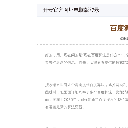
开云官方网址电脑版登录
百度
点击
好的，用户现在问的是“现在百度算法是什么？”，需
要关注最新的信息。首先，我得看看提供的搜索结
搜索结果里有几个网页提到百度算法，比如网页2、7
些过时，但里面详细列举了多个百度算法，比如清
面，发布于2020年，同样汇总了百度搜索的13
有涵盖最新的算法更新。