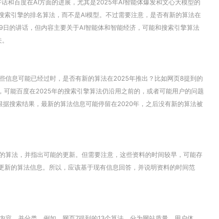
讲话和百度在AI方面的进展，尤其是2025年AI智能体爆发和文心大模型的
搜索引擎的排名算法，而不是AI模型。不过需要注意，是否有新的算法在
3月9日的讲话，但内容主要关于AI智能体和智能经济，可能和搜索引擎算法
关。
些信息可能已经过时，是否有新的算法在2025年推出？比如网页8提到的
，可能百度在2025年的搜索引擎算法仍沿用之前的，或者可能用户的问题
根据搜索结果，最新的算法信息可能停留在2020年，之后没有新的算法被
有的算法，并指出可能的更新。但需要注意，这些资料的时间较早，可能存
更新的算法信息。所以，应该基于现有信息回答，并说明资料的时间范
内容，并分类。例如，网页7提到的13个算法，分为网站质量、用户体