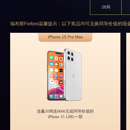
28局
福布斯Forbos温馨提示：以下奖品均可兑换同等价值的现
iPhone 15 Pro Max
连赢10局送6666元或同等价值的
iPhone 15 128G一部