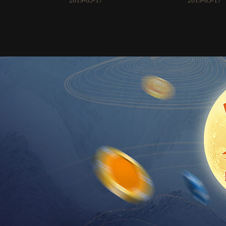
2019-05-17
2019-05-17