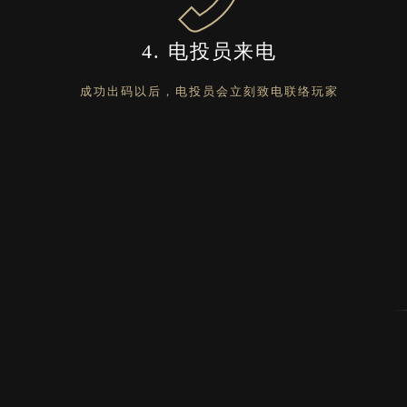
4. 电投员来电
成功出码以后，电投员会立刻致电联络玩家